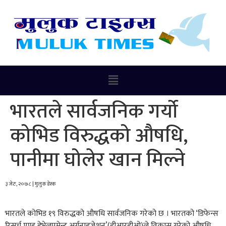
भारतले सार्वजनिक गर्यो
कोभिड विरुद्धको औषधि,
पानीमा घोलेर खान मिल्ने
३ जेठ, २०७८ | मुलुक डेस्क
भारतले कोभिड १९ विरुद्धको औषधि सार्वजनिक गरेको छ । भारतको ‘डिफेन्स
रिसर्च एण्ड डेभेलपमेन्ट अर्गनाइजेशन’(डीआरडीओ)ले विकास गरेको औषधि