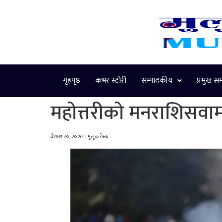
गृहपृष्ठ
कभर स्टोरी
सम्पादकीय
प्रमुख स
महोत्तरीको मनराशिसवा
वैशाख २०, २०७८ | मुलुक डेस्क