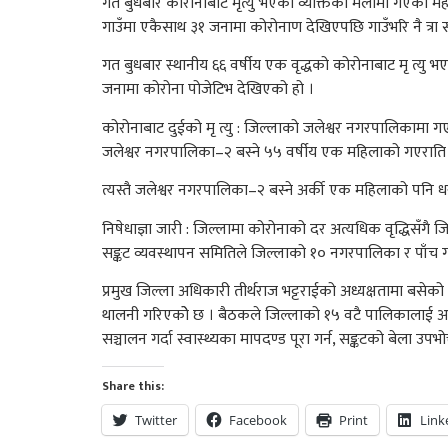
गत बुधबार कोरोनाबाट मृत्यु भएका व्यक्तिको मलामी गएका म
गाउँमा एकैसाथ ३१ जनामा कोरोनाण देखिएपछि गाउँभरि नै त्र
गत बुधबार स्थानीय ६६ वर्षीय एक वृद्धको कोरोनाबाट मृ त
जनामा कोरोना पोजेटिभ देखिएको हो ।
कोरोनाबाट दुईको मृ त्यु : जिल्लाको जलेश्वर नगरपालिकामा 
जलेश्वर नगरपालिका–२ बस्ने ५५ वर्षीय एक महिलाको गएराति क
त्यस्तै जलेश्वर नगरपालिका–२ बस्ने अर्की एक महिलाको पनि ध
निषेधाज्ञा जारी : जिल्लामा कोरोनाको दर अत्यधिक वृद्धिसँगै ज
सङ्कट व्यवस्थापन समितिले जिल्लाको १० नगरपालिका र पाँच गाउँ
प्रमुख जिल्ला अधिकारी तीर्थराज भट्टराईको अध्यक्षतामा बसे
थालनी गरिएकोे छ । बैठकले जिल्लाको १५ वटै पालिकालाई अक्स
सञ्चालन गर्दा स्वास्थ्यका मापदण्ड पूरा गर्न, सङ्कटको बेला उप
Share this:
Twitter
Facebook
Print
Link