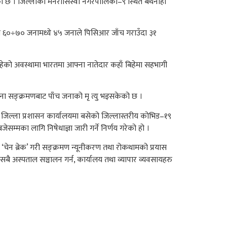
िएको छ । जिल्लाको मनरासिस्वा नगरपालिका–९ स्थित बथनाहा
ा ६०÷७० जनामध्ये ४५ जनाले पिसिआर जाँच गराउँदा ३१
हेको अवस्थामा भारतमा आफ्ना नातेदार कहाँ बिहेमा सहभागी
ोना सङ्क्रमणबाट पाँच जनाको मृ त्यु भइसकेको छ ।
 छ । जिल्ला प्रशासन कार्यालयमा बसेको जिल्लास्तरीय कोभिड–१९
म्मका लागि निषेधाज्ञा जारी गर्ने निर्णय गरेको हो ।
‘चेन ब्रेक’ गरी सङ्क्रमण न्यूनीकरण तथा रोकथामको प्रयास
ै अस्पताल सञ्चालन गर्न, कार्यालय तथा व्यापार व्यवसायहरु