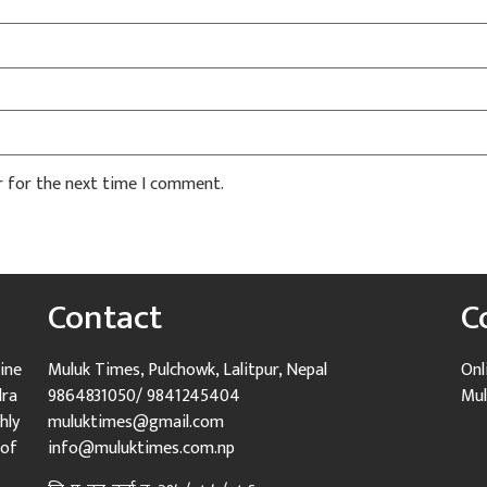
r for the next time I comment.
Contact
C
ine
Muluk Times, Pulchowk, Lalitpur, Nepal
Onl
dra
9864831050/ 9841245404
Mul
hly
muluktimes@gmail.com
 of
info@muluktimes.com.np