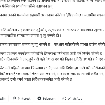
होत्तरी जिल्लाको एकै गाउँका ३१ जनामा कोरोना देखिएपछि गाउँभरि त्रा स फैल
ा स फैलिएको स्थानीयवासीले बताएका छन् ।
्यु भएकामा उनको मलामीमा सहभागी ३१ जनामा कोरोना देखिएको छ । मलामीमा गएक
गएराति कोरोना सङ्क्रमणबाट दुईको मृ त्यु भएको छ । भारतबाट आवागमन खुल्ला र
ाठमाडौँमा उपचारका क्रममा मृ त्यु भएको हो ।
रानमा उपचारका क्रममा मृ त्यु भएको छ । यसअघि महोत्तरीको विभिन्न ठाउँमा कोर
िल्ला प्रशासन कार्यालय महोत्तरीले जिल्लाभर निषेधाज्ञा जारी गर्ने निर्णय गरेको
पालिकाभरि नै लागू हुने गरी यही वैशाख २२ गते बिहान ६ देखि ३१ गते राति १२ बजेस
को बैठकले पहिलो चरणमा जिल्लामा १० दिनका लागि निषेधाज्ञा जारी गरी कोरोनाको 
िजनसहितको आइसोलेशन सञ्चालन गर्न, आवश्यक स्वास्थ्य सामग्री खरीद गर्न, सब
भोक्तालाई ठगी नगर्न जस्ता निर्देशनहरुसमेत जारी गरेको छ
edIn
Pinterest
Telegram
WhatsApp