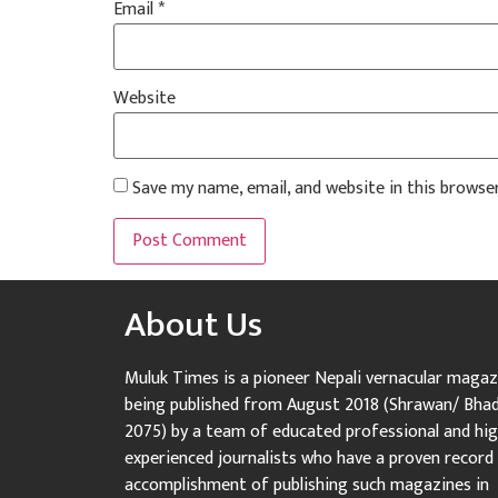
Email
*
Website
Save my name, email, and website in this browse
About Us
Muluk Times is a pioneer Nepali vernacular magaz
being published from August 2018 (Shrawan/ Bha
2075) by a team of educated professional and hig
experienced journalists who have a proven record
accomplishment of publishing such magazines in