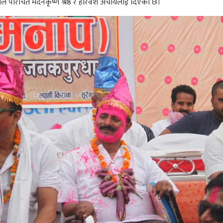
े परिचित मदनकृष्ण श्रेष्ठ र हरिवंश अचार्यलाई दिएको छ।