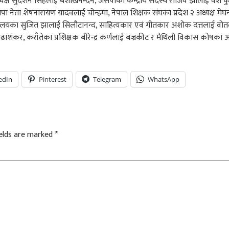
्ष सुदर्शन सिंहलाई बैशाखनन्दन, जसपाका केन्द्रीय सदस्य राजिव झालाई वंश कु
ा नेता शेषनारायण यादवलाई चोन्हमा, नेपाल शिक्षक संघका प्रदेश २ अध्यक्ष मे
्त्रालयका सुजित झालाई सिलौटानन्द, साहित्यकार एवं गीतकार अशोक दत्तलाई वोतला
ोढाशंकर, कराँतेका प्रशिक्षक बीरेन्द्र कर्णलाई बज्रकीट र मैथिली विकास कोषका
edIn
Pinterest
Telegram
WhatsApp
ields are marked
*