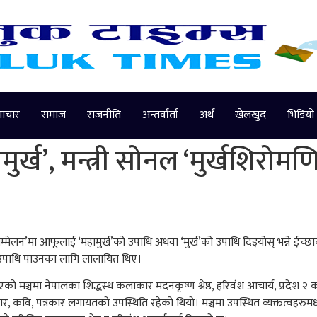
माचार
समाज
राजनीति
अन्तर्वार्ता
अर्थ
खेलखुद
भिडियो
ुर्ख’, मन्त्री सोनल ‘मुर्खशिरोमणि
 सम्मेलन’मा आफूलाई ‘महामुर्ख’को उपाधि अथवा ‘मुर्ख’को उपाधि दिइयोस् भन्ने ई
ो उपाधि पाउनका लागि लालायित थिए।
मञ्चमा नेपालका शिद्धस्थ कलाकार मदनकृष्ण श्रेष्ठ, हरिवंश आचार्य, प्रदेश २ का
 कवि, पत्रकार लगायतको उपस्थिति रहेको थियो। मञ्चमा उपस्थित व्यक्तत्वहरुमध्ये