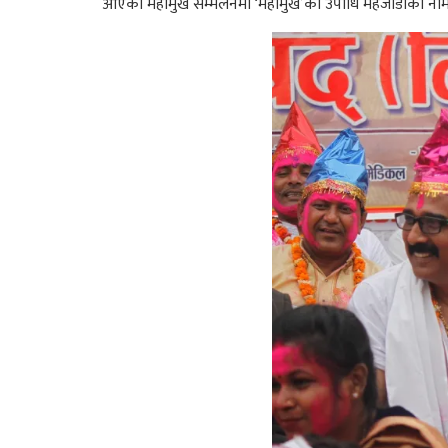
आएको महामुर्ख सम्मेलनमा ‘महामुर्ख’को उपाधि महजोडीको नामल