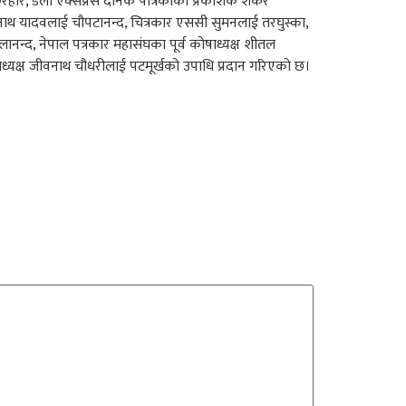
रहरि, डेली एक्सप्रेस दैनिक पत्रिकाका प्रकाशक शंकर
घनाथ यादवलाई चौपटानन्द, चित्रकार एससी सुमनलाई तरघुस्का,
नन्द, नेपाल पत्रकार महासंघका पूर्व कोषाध्यक्ष शीतल
 अध्यक्ष जीवनाथ चौधरीलाई पटमूर्खको उपाधि प्रदान गरिएको छ।