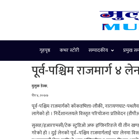
गृहपृष्ठ
कभर स्टोरी
सम्पादकीय
प्रमुख स
पूर्व-पश्चिम राजमार्ग ४ ल
मुलुक डेस्क
,
चैत्र ४, २०७७
पूर्व-पश्चिम राजमार्गको काँकडभित्ता-लौकी, नारायणघाट-पथल
लागेको हो । निर्देशानलयले विस्तृत परियोजना प्रतिवेदन (ड
सुसङ/इआरएमसी/टेक स्टुडिओ अफ इन्जिनरिङले यी तीन खण्डको 
गरेको हो । दुई लेनको पूर्व–पश्चिम राजमार्गलाई चार लेनम