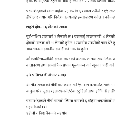
इआरएमसी/टेक स्टुडिओ अफ इन्जिनरिङ र सडक विभाग आयोजना
परामर्शदाताले भ्याट बाहेक २३ करोड ६५ लाख रुपैयाँ र १५ 
डीपीआर तयार गरि निर्देशनालयलाई हस्तान्तरण गर्नेछ । काँ
शहरी क्षेत्रमा ६ लेनको सडक
पूर्व-पश्चिम राजमार्ग २ लेनको छ । यसलाई विस्तारगरी ४ लेन
क्षेत्रको सडक भने ४ लेनको हुनेछ । स्थानीय सवरीको चाप धे
आवगमनमा स्थानीय सवारीको अवरोध हुनेछ ।
काँकडभित्ता–लौकी सडक खण्डको वातावरण तथा सामाजिक प्रभा
वातावरण तथा सामाजिक प्रभाव मूल्यांकन गर्न सूचना जारी गर्न
२५ प्रतिशत डीपीआर सम्पन्न
यी तीन सडकको डीपीआर तयार गर्न ५४ वटा परामर्शदाताले आसय
कबुल गरेर सुसङ/इआरएमसी/टेक स्टुडिओ अफ इन्जिनरिङ डी
परामर्शदाताले डीपीआरको जिम्मा पाएको ६ महिना भइसकेको छ
भइसकेको छ ।
एडीबी र बिश्व बैंकको सहयोग