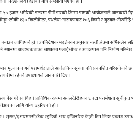
 निर्देशनलय (एडीबी) बीच सम्झौता भएको हो ।
लाख ५७ हजार अमेरिकी डलरमा डीपीआरको जिम्मा पाएको आयोजनाले जानकारी दिएको
कडभिट्टा-लौकी १२० किलोमिटर, पथलैया-नारायणघाट १०६ किमी र बुटबल-गोरुसिंहे
को बनाउन लागिएको हो । उपनिर्देशक महर्जनका अनुसार बस्ती क्षेत्रमा सर्भिसले
रै हुने स्थानमा आवश्यकताका आधारमा फ्लाईओभर र अण्डरपास पनि निर्माण गरिनेछ 
व मूल्यांकन गर्न परामर्शदाताले सार्वजनिक सूचना पनि प्रकाशित गरिसकेको छ
े तयारीमा रहेको उपाध्यायले जानकारी दिए ।
 पेस गरेका थिए । प्राविधिक रुपमा सवलदेखिएका ६ वटा परार्मशता सूचीकृत भएक
पीआरका लागि योग्य ठहरिएको हो ।
 । सुसङ/इआरएमसी/टेक स्टुडिओ अफ इन्जिनरिङ डेपुटी टिम लिडर प्रकाश उपाध्