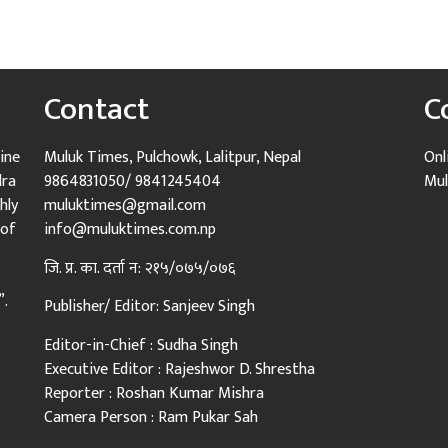
Contact
C
ine
Muluk Times, Pulchowk, Lalitpur, Nepal
Onl
dra
9864831050/ 9841245404
Mul
hly
muluktimes@gmail.com
 of
info@muluktimes.com.np
जि. प्र. का. दर्ता न: २१५/०७५/०७६
”.
Publisher/ Editor: Sanjeev Singh
Editor-in-Chief : Sudha Singh
Executive Editor : Rajeshwor D. Shrestha
Reporter : Roshan Kumar Mishra
Camera Person : Ram Pukar Sah