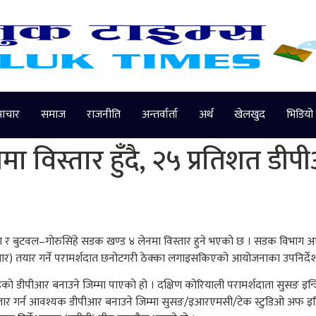
माचार
समाज
राजनीति
अन्तर्वार्ता
अर्थ
खेलखुद
भिडियो
ेनमा विस्तार हुँदै, २५ प्रतिशत डीप
ैया र बुटवल–गोरुसिंहे सडक खण्ड ४ लेनमा विस्तार हुने भएको छ । सडक विभाग आय
ीपीआर) तयार गर्ने परामर्शदात छनोटगरी ठेक्का लगाइसकिएको आयोजनाका उपनिर्द
डीपीआर बनाउने जिम्मा पाएको हो । दक्षिण कोरियाली परामर्शदाता सुसङ इन्जि
ा विस्तार गर्न आवश्यक डीपीआर बनाउने जिम्मा सुसङ/इआरएमसी/टेक स्टुडिओ अफ 