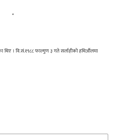
ेका थिए । वि.सं.१९८८ फाल्गुण ३ गते सर्लाहीको हथिऔंलमा