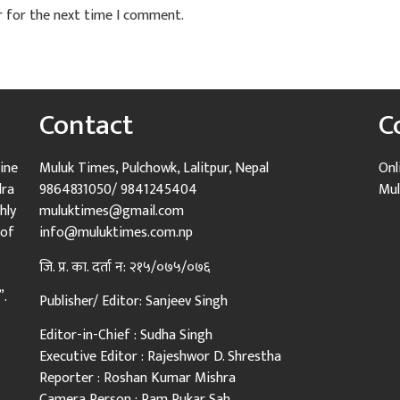
r for the next time I comment.
Contact
C
ine
Muluk Times, Pulchowk, Lalitpur, Nepal
Onl
dra
9864831050/ 9841245404
Mul
hly
muluktimes@gmail.com
 of
info@muluktimes.com.np
जि. प्र. का. दर्ता न: २१५/०७५/०७६
”.
Publisher/ Editor: Sanjeev Singh
Editor-in-Chief : Sudha Singh
Executive Editor : Rajeshwor D. Shrestha
Reporter : Roshan Kumar Mishra
Camera Person : Ram Pukar Sah