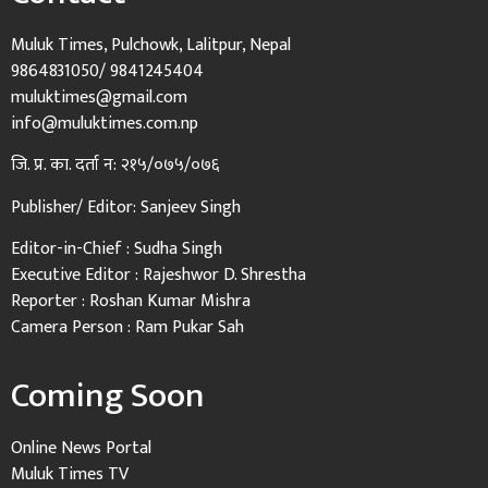
Muluk Times, Pulchowk, Lalitpur, Nepal
9864831050/ 9841245404
muluktimes@gmail.com
info@muluktimes.com.np
जि. प्र. का. दर्ता न: २१५/०७५/०७६
Publisher/ Editor: Sanjeev Singh
Editor-in-Chief : Sudha Singh
Executive Editor : Rajeshwor D. Shrestha
Reporter : Roshan Kumar Mishra
Camera Person : Ram Pukar Sah
Coming Soon
Online News Portal
Muluk Times TV