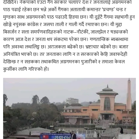
देखिदैन। नेकपाको एउटा गैंग सरकार चलाएर देश र जनतालाई अग्रगमनको
पाठ पढाई रहेका छन भन्ने अर्को गैंगका अतातायी कमान्डर ‘प्रचण्ड’ चन्ड र
मुण्डका साथ अग्रगमनको पाठ पढाउदै हिडया छन। यी दुईटै गैंगमा सहभागी हुन
खोज्ने नपुंसक कांग्रेस र जसपा ताली र गाली गर्दै रमाएका छन। यी मुद्दा
बिसर्जन र सत्ता समर्पणवादिहरुको नाटक–नौटंकी, जालझेल र षड्यन्त्रको
कारण आज देश र जनता थप संकटमा परेका छन। गणतान्त्रिक ब्यबस्थामा
पनि अवस्था लथालिङ्ग छ। अराजकता बढेको छ। भ्रष्टाचार बढेको छ। बजार
अनियंत्रित भएको छ। तर जनताका लागि न त सरकारको केहि जवाफदेही
देखिन्छ र न सडकका तथाकथित अग्रगमनका पुजारीको १ तमाशा केवल
कुर्सीका लागि गरिएको हो।