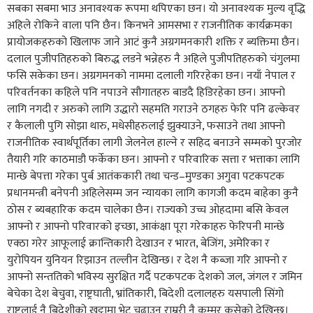
सबका सबमा भाउ अनावश्यक रूपमा थपिएका छन। यो अनावश्यक मुल्य वृद्धि
अहिले रोकिने वाला पनि छैन। किनभने आमसभा र राजनीतिक कार्यक्रमका
प्रायोजकहरुको खिलाफ जाने आटं कुनै अग्रगमनकारी शक्ति र ब्यक्तिमा छैन।
दलाल पुजीपतिहरुको बिरुद्ध लडने भन्नेहरु नै अहिले पुजीपतिहरुको चंगुलमा
फसि सकेका छन। अग्रगमनको नाममा दलाली गरिरहेका छन। नयाँ नेपाल र
परिवर्तनका कहिले पनि नपाउने सौगातहरु बाडदै हिडिरहेका छन। आफ्नो
लागि नगदी र अरुको लागि उद्धारो सहमति गराउने ठगहरु फेरि पनि ढल्केवर
र कैलाली पुगि सोझा थारु, मधेसीहरुलाई झुक्याउने, फसाउने तथा आफ्नो
राजनीतिक स्वार्थपूर्तिका लागी जेलनेल हाल्ने र सहिद बनाउने सम्मको पुरजोर
तैयारी गरि काठमाडौ फर्केका छन। आफ्नो र परिवारिक सत्ता र भत्ताका लागि
मान्छे बेपत्ता गरेका पुर्ब आतंककारी तथा चन्ड–मुण्डका अगुवा पटकपटक
प्रधानमन्त्री बनेपनी अहिलेसम्म जन न्यायका लागि कागजी कदम बाहेका कुनै
ठोस र ब्यबहारिक कदम चालेका छैन। राज्यको उच्च ओहदामा बसि केवल
आफ्नो र आफ्नो परिवारको इच्छा, आकंक्षा पूरा गरेकाहरु फेरिपनी मान्छे
एक्ठा गरेर आफूलाई क्रान्तिकारी देखाउन र भारत, बेजिंग, अमेरिका र
युरोपियन युनियन रिझाउन तल्लीन देखिन्छ। र देश नै कब्जा गरि आफ्नो र
आफ्नो सन्ततिको भविस्य सुरक्षित गर्दै पटकपटक देशको जल, जंगल र जमिन
बेचेका देश बेचुवा, राष्ट्रघाती, भ्रांतिकारी, बिदेशी दलालहरु यसपाली सिंगो
राष्ट्रलाई नै बिदेशीको खुट्टामा भेट चढाउन राम्ररी नै कम्मर कसेको देखिन्छ।