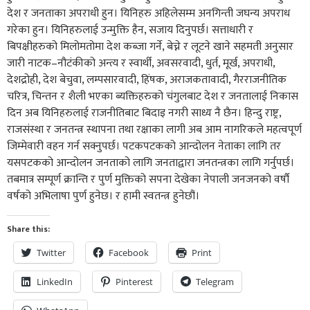
देश र जनताका अपराधी हुन। यिनिहरु अहिलेसम्म अनगिन्ती जघन्य अपराध
गरेका हुन। यिनिहरुलाई उन्मुक्ति हैन, सजाय दिनुपर्छ। सत्ताधारी र
बिपक्षीहरुको मिलोमतोमा देश कब्जा गर्ने, बेच्ने र लूटने खाने सहमती अनुसार
जारी नाटक–नौटंकीको अन्त्य र स्वार्थी, अवसरवादी, धुर्त, मूर्ख, अपराधी,
देशद्रोही, देश बेचुवा, लम्पसारवादी, हिंषक, अराजकतावादी, गैरराजनीतिक
चरित्र, चिन्तन र शैली भएका ब्यक्तिहरुको चंगुलबाट देश र जनतालाई निकास
दिन अब यिनिहरुलाई राजनीतिबाट बिदाइ नगरी साध्य नै छैन। हिन्दु राष्ट्र,
राजसंस्था र जनतन्त्र स्थापना तथा रक्षाका लागी अब आम नागरिकले महत्वपूर्ण
जिम्मेवारी वहन गर्न सक्नुपर्छ। पटकपटकको आन्दोलन नेताका लागि तर
यसपटकको आन्दोलन जनताको लागि जनताद्वारा जनतन्त्रका लागि गर्नुपर्छ।
तबमात्र सम्पूर्ण क्रान्ति र पुर्ण मुक्तिको सपना देखेका नेपाली जनजनको वर्षौ
वर्षको अभिलाषा पुर्ण हुनेछ। र हामी स्वतन्त्र हुनेछौं।
Share this:
Twitter
Facebook
Print
LinkedIn
Pinterest
Telegram