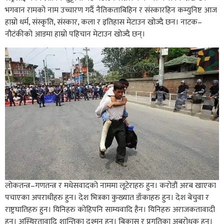
भगवान रामको नाम उच्चारण गर्दै नैतिकताबिहिन र संस्कारहिन कम्युनिष्ट आज
हाम्रो धर्म, संस्कृति, संस्कार, कला र इतिहास मेटाउन खोज्दै छन। नाटक–
नौटंकीको आडमा हाम्रो पहिचान मेटाउन खोज्दै छन्।
लोकतन्त्र–गणतन्त्र र मधेसवादको नाममा लूटेराहरु हुन। करोडौं अरब खाएका
पचाएका अपराधीहरु हुन। देश भित्रका कुख्यात डाँकाहरु हुन। देश बेचुवा र
राष्ट्रघातिहरु हुन। यिनिहरु कोहिपनि साम्यवादि हैन। यिनिहरु अराजकतावादी
हुन। अस्थिरतावादि शान्तिका दुश्मन हुन। बिकास र प्रगतिका अबरोधक हुन।