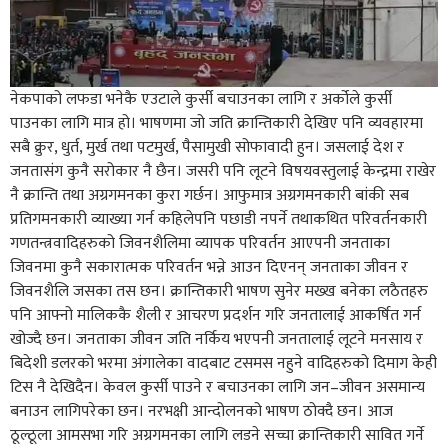
नेकपाको लफडा भनेकै एउटाले कुर्सी बचाउनका लागि र अर्कोले कुर्सी
पाउनका लागि मात्र हो। भाषणमा जो जति क्रान्तिकारी देखिए पनि व्यवहारमा
सबै क्रुर, धुर्त, मुर्ख तथा पटमुर्ख, पैसामुखी सोफावादी हुन। जसलाई देश र
जनतासंग कुनै सरोकार नै छैन। जसरी पनि लूटने विषयवस्तुलाई केन्द्रमा राखेर
नै क्रान्ति तथा अग्रगमनका कुरा गर्छन। आफुमात्र अग्रगमनकारी बांकी सब
प्रतिगमनकारी व्याख्या गर्न कहिलेपनि पछाडी नपर्ने तथाकथित परिवर्तनकारी
गणतन्त्रवादिहरुको जिवनशैलिमा व्यापक परिवर्तन आएपनी जनताका
जिवनमा कुनै सकारात्मक परिवर्तन भन्ने आउन दिएनन् जनताका जीवन र
जिवनशैलि जसका तस छन। क्रान्तिकारी भाषण सुनेर मख्ख बनेका लठैतहरु
पनि आफ्नो मालिककै शैली र आचरण प्रदर्शन गरि जनतालाई आकर्षित गर्न
खोज्दै छन। जनताका जीवन जति नर्किय भएपनी जनतालाई लूटने मनसाय र
बिदेशी डलरको भरमा अंगालेका वादबाट टसमस नहुने वादिहरुको दिमाग केही
टिस नै देखिदैन। केवल कुर्सी पाउने र बचाउनका लागि जन–जीवन असमान्य
बनाउन लागिपरेका छन। नरभक्षी आन्दोलनको भाषण ठोक्दै छन। आज
ठूल्ठूला आमसभा गरि अग्रगमनका लागि लडने सच्चा क्रान्तिकारी सावित गर्ने