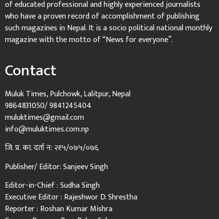
of educated professional and highly experienced journalists
who have a proven record of accomplishment of publishing
such magazines in Nepal. It is a socio political national monthly
magazine with the motto of “News for everyone”.
Contact
Muluk Times, Pulchowk, Lalitpur, Nepal
9864831050/ 9841245404
muluktimes@gmail.com
info@muluktimes.com.np
जि. प्र. का. दर्ता न: २१५/०७५/०७६
Publisher/ Editor: Sanjeev Singh
Editor-in-Chief : Sudha Singh
Executive Editor : Rajeshwor D. Shrestha
Reporter : Roshan Kumar Mishra