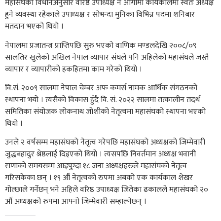
महासंघको विधानअनुसार वरिष्ठ उपाध्यक्ष नै आगामी कार्यकालमा स्वतः अध्यक्ष
हुने व्यवस्था रहेकाले उपाध्यक्ष र सोभन्दा मुनिका विभिन्न पदमा शनिबार
मतदान भएको थियो ।
नेपालमा प्रजातन्त्र प्राप्तिपछि सुरु भएको वाणिक मण्डलदेखि २००८/०९
सालतिर खुलेको अखिल नेपाल व्यापार संघले पनि अहिलेको महासंघले जस्तै
व्यापार र व्यापारीको हकहितमा काम गरेको थियो ।
वि.सं. २००९ सालमा नेपाल चेम्बर अफ कमर्स नामक आर्थिक संगठनको
स्थापना भयो । त्यसैको विकास हुँदै वि. सं. २०२२ सालमा तत्कालीन तदर्थ
समितिका संयोजक लोकनाथ जोशीको नेतृत्वमा महासंघको स्थापना भएको
थियो ।
उनले २ वर्षसम्म महासंघको नेतृत्व गरेपछि महासंघको अध्यक्षको जिम्मेवारी
जुद्धबहादुर श्रेष्ठलाई दिइएको थियो । त्यसपछि निवर्तमान अध्यक्ष भवानी
राणाको समयसम्म आइपुग्दा १८ जना अध्यक्षहरुले महासंघको नेतृत्व
गरिसकेका छन् । १९ औं नेतृत्वको रुपमा अबको एक कार्यकाल शेखर
गोल्छाले गर्नेछन् भने अहिले वरिष्ठ उपाध्यक्ष जितेका ढकालले महासंघको २०
औं अध्यक्षको रुपमा आफ्नो जिम्मेवारी सम्हाल्नेछन् ।