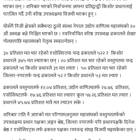
भएका छन् । शनिबार भएको निर्वाचनमा आफ्ना प्रतिद्वन्द्वी किशोर प्रधानलाई
पराजित गर्दै उनी वरिष्ठ उपाध्यक्षमा विजयी भएका हुन् ।
योसँगै निजी क्षेत्रको सबैभन्दा ठूलो संस्था नेपाल उद्योग वाणिज्य महासंघको २०
औं अध्यक्ष बन्ने निश्चित भएको छ । नवनिर्वाचित वरिष्ठ उपाध्यक्ष ढकालले शेखर
गोल्छापछि महासंघको नेतृत्व सम्हाल्नेछन् ।
३० प्रतिशत मत भार रहेको एशाेसिएटमा चन्द्र ढकालले ५२२ र किशाेर
प्रधानले ३७५ मत ल्याएका छन् । २० प्रतिशत मत भार रहेकाे वस्तुगतमा चन्द्र
ढकालले ५९ किशाेर प्रधानले ३९ मत ल्याए । ५० प्रतिशत मत भार रहेको
जिल्ला-नगरतर्फ चन्द्र ढकालले ५२ र किशाेर प्रधानले ५३ मत ल्याए ।
ढकालले वस्तुगततर्फ १२.०४ प्रतिशत, उद्योग वाणिज्यतर्फ २४.७६ प्रतिशत,
एसोसियटतर्फ १७.४६ प्रतिशत मत ल्याएर कूल ५४.२६ प्रतिशत मत ल्याए ।
प्रधानले ४५.७४ प्रतिशत मात्रै मत ल्याउन सके ।
शनिबार राति नै आएको मत परिणामअनुसार महासंघको वस्तुगततर्फको
उपाध्यक्षमा प्रधान पक्षका अञ्जन श्रेष्ठ, जिल्ला नगरतर्फ पनि प्रधानपक्षकै दिनेश
श्रेष्ठ र एसोसिएट्स तर्फ ढकाल पक्षका रामचन्द्र संघइ विजयी भइसकेका छन् ।