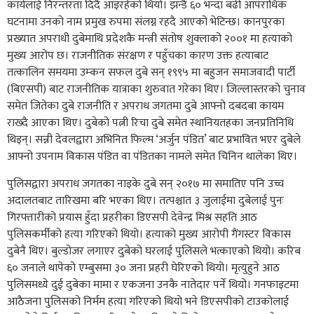
कार्यलाई निरन्तरता दिदै आइरहेको थियो। झन्डै ६० भन्दा बढी आपराधिक
घटनामा उनको नाम प्रमुख रुपमा संलग्न रहदै आएको भेटिन्छ। कानपुरका
प्रख्यात अपराधी दुबेमाथि प्रदेशकै मन्त्री संतोष शुक्लाको २००१ मा हत्याको
मुख्य आरोप छ। राजनीतिक संरक्षण र पहुँचका कारण उक्त हत्याबाट
तत्कालिन समयमा उम्कन सफल दुबे सन् १९९५ मा बहुजन समाजवादी पार्टी
(बिएसपी) बाट राजनीतिक यात्राका शुरुवात गरेका थिए। जिल्लास्तरको चुनाव
समेत जितेका दुबे राजनीति र अपराध जगतमा दुबे आफ्नो दबदबा कायम
राख्दै आएका थिए। दुबेको पत्नी रिचा दुबे समेत स्थानियतहका जनप्रतिनिधि
थिइन्। सन्नी देवलद्वारा अभिनित फिल्म ‘अर्जुन पंडित’ बाट प्रभावित भएर दुबेले
आफ्नो उपनाम विकास पंडित वा पंडितका नामले समेत चिनिन थालेका थिए।
पुलिसद्वारा अपराध जगतका नाइके दुबे सन् २०१७ मा समातिए पनि उच्च
अदालतबाट तारिखमा बरि भएका थिए। तत्पश्चात ३ जुलाईमा दुबेलाई पुनः
गिरफ्तारीको प्रयास हुँदा प्रहरीका डिएसपी देवेन्द्र मिश्र सहति आठ
पुलिसकर्मीको हत्या गरिएको थियो। हत्याको मुख्य आरोपी गैंगस्टर विकास
दुबेनै थिए। बुल्डोजर लगाएर दुबेको घरलाई पुलिसले भत्काएको थियो। करिब
६० जनाले थापेको एम्बुसमा ३० जना प्रहरी घेरिएको थियो। मृत्युहुने आठ
पुलिसमध्ये दुई दुबेका मामा र एकजना उनकै नातेदार पर्ने थियो। गनफाइटमा
आठैजना पुलिसको निर्मम हत्या गरिएको थियो भने डिएसपीको टाउकोलाई