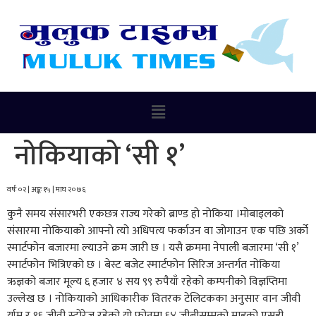
नोकियाको ‘सी १’
वर्षः ०२ | अङ्कः १५ | माघ २०७६
कुनै समय संसारभरी एकछत्र राज्य गरेको ब्राण्ड हो नोकिया ।मोबाइलको
संसारमा नोकियाको आफ्नो त्यो अधिपत्य फर्काउन वा जोगाउन एक पछि अर्को
स्मार्टफोन बजारमा ल्याउने क्रम जारी छ । यसै क्रममा नेपाली बजारमा ‘सी १’
स्मार्टफोन भित्रिएको छ । बेस्ट बजेट स्मार्टफोन सिरिज अन्तर्गत नोकिया
ऋज्ञको बजार मूल्य ६ हजार ४ सय ९९ रुपैयाँ रहेको कम्पनीको विज्ञप्तिमा
उल्लेख छ । नोकियाको आधिकारीक वितरक टेलिटकका अनुसार वान जीवी
र्याम र १६ जीवी स्टोरेज रहेको यो फोनमा ६४ जीबीसम्मको माइक्रो एसडी