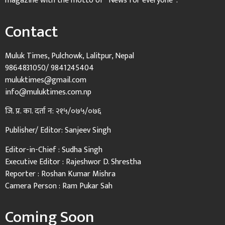
magazine with the motto of “News for everyone”.
Contact
Muluk Times, Pulchowk, Lalitpur, Nepal
9864831050/ 9841245404
muluktimes@gmail.com
info@muluktimes.com.np
जि. प्र. का. दर्ता न: २१५/०७५/०७६
Publisher/ Editor: Sanjeev Singh
Editor-in-Chief : Sudha Singh
Executive Editor : Rajeshwor D. Shrestha
Reporter : Roshan Kumar Mishra
Camera Person : Ram Pukar Sah
Coming Soon