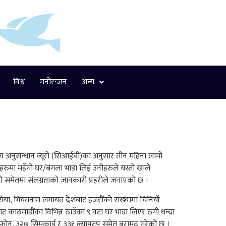
विश्व
मनोरन्जन
अन्य
्रीय अनुसन्धान व्यूरो (सिआईबी)का अनुसार तीन महिना लामो
रुमा महँगो घर/बंगला भाडा लिई उनीहरुले यस्तो खाले
 समेतमा संलग्नताको जानकारी प्रहरीले जनाएको छ ।
ेसिया, भियतनाम लगायत देशबाट हजरौँको संख्यामा चिनियाँ
 काठमाडौँका विभिन्न ठाउँका ९ वटा घर भाडा लिएर ठगी धन्दा
ल फोन, ३२७ सिमकार्ड र ३३१ ल्यापटप समेत बरामद गरेको छ ।