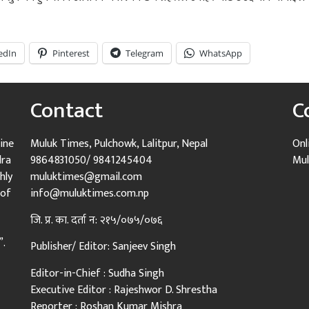
edIn
Pinterest
Telegram
WhatsApp
Contact
C
ine
Muluk Times, Pulchowk, Lalitpur, Nepal
Onl
dra
9864831050/ 9841245404
Mul
hly
muluktimes@gmail.com
 of
info@muluktimes.com.np
जि. प्र. का. दर्ता न: २१५/०७५/०७६
”.
Publisher/ Editor: Sanjeev Singh
Editor-in-Chief : Sudha Singh
Executive Editor : Rajeshwor D. Shrestha
Reporter : Roshan Kumar Mishra