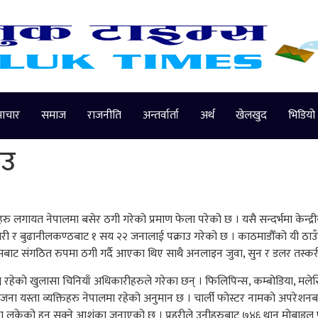
माचार
समाज
राजनीति
अन्तर्वार्ता
अर्थ
खेलखुद
भिडियो
ाउ
शहरु लगायत नेपालमा बसेर ठगी गरेको प्रमाण फेला परेको छ । यसै सन्दर्भमा केन्द
री र बुढानीलकण्ठबाट १ सय २२ जनालाई पक्राउ गरेको छ । काठमाडौँको यी ठाउँह
बाट संगठित रुपमा ठगी गर्दै आएका थिए साथै अनलाइन जुवा, सुन र डलर तस्करी
्न रहेको खुलासा चिनियाँ अधिकारीहरुले गरेका छन् । फिलिपिन्स, कम्बोडिया, मल
यस्ता व्यक्तिहरु नेपालमा रहेको अनुमान छ । चार्ली फोस्टर नामको अपरेशनबाट
ो वा लुकेको हुन सक्ने आशंका जनाएको छ । प्रहरीले उनीहरुबाट ७४६ थान मोबाइ