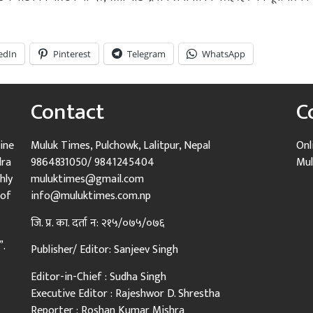
edIn
Pinterest
Telegram
WhatsApp
Contact
C
ine
Muluk Times, Pulchowk, Lalitpur, Nepal
Onl
dra
9864831050/ 9841245404
Mul
hly
muluktimes@gmail.com
 of
info@muluktimes.com.np
जि. प्र. का. दर्ता न: २१५/०७५/०७६
”.
Publisher/ Editor: Sanjeev Singh
Editor-in-Chief : Sudha Singh
Executive Editor : Rajeshwor D. Shrestha
Reporter : Roshan Kumar Mishra