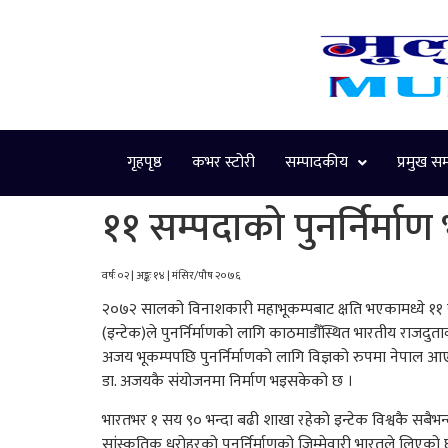
गृहपृष्ठ
कभर स्टोरी
सम्पादकीय
प्रमुख स
११ सम्पदाको पुनर्निर्माण 
वर्षः ०२ | अङ्कः १४ | मंसिर/पौष २०७६
२०७२ सालको विनाशकारी महाभूकम्पबाट क्षति भएकामध्ये ११ सांस
(इन्टेक)ले पुनर्निर्माणको लागि काठमाडौँस्थित भारतीय राजदुत
अजय भूकम्पपछि पुनर्निर्माणको लागि विज्ञको रुपमा नेपाल आएक
डा. अजयकै संयोजनमा निर्माण भइसकेको छ ।
भारतभर १ सय ९० भन्दा बढी शाखा रहेको इन्टेक विश्वकै सबैभन्
सांस्कृतिक धरोहरको पुनर्निर्माणको जिम्मेवारी भारतले लिएको 