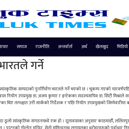
माचार
समाज
राजनीति
अन्तर्वार्ता
अर्थ
खेलखुद
भिडियो
भारतले गर्ने
्कृतिक सम्पदाको पुनर्निर्माण भारतले गर्ने भएको छ । भूकम्प गएको चारवर्षपछि 
ावास नियोग उपप्रमुख डा. अजय कुमार र इन्टेकका सदस्यसचिव डा. सिटी मिश्राले सर
ा थिए तत्पश्चात उनी सार्कको निर्देशक र पछि नियोग उपप्रमुखको जिम्मेवारीमा ब
दा ठूलो सांस्कृतिक संगठनमध्ये एक हो । दूतावासका अनुसार काठमाडौँ, ललितपुर, भ
छ । पाटनको गोल्डेन मन्दिर, सेतो मछिन्द्रनाथ लगायतका धरोहरहरुको पूर्वाधार निर