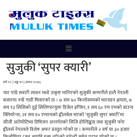
सुजुकी ‘सुपर क्यारी’
वर्षः ०२ | अङ्कः १० | असार २०७६
चार पांग्रे सवारी साधन मध्ये उत्कृष्ट मानिएको सुजुकी कम्पनीले हालै नेपाली
बजारमा नयाँ गाडी भित्राएको छ । ७ सय ४० किलोसम्मको भारवहन क्षमता, ७
सय ९३ सिसिको दुई सिलिण्डरयुक्त डिजेल इन्जिन, १ सय ६० एम एमको ग्राउन्ड
क्लियरेन्स, २१ सय १० एमएमको ह्वीलबेस भएको ‘सुजुकी सुपर क्यारी’मा
सीजी अटोमोटिभ्स डिभिजन अन्तर्गतको सिजि होल्डिङ्कस् तथा सुजुकी फोर
ह्वीलर्स नेपालले विशेष अफर प्रस्तुत गरेको छ । कम्पनीले २ वर्ष या ३० हजार
किलोमिटर (जुन अगाडि हुन्छ त्यो)को वारेन्टी समेत प्रदान गरेको छ ।