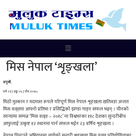
मिस नेपाल ‘शृङ्खला’
अनुश्री
,
वर्षः ०१ | अङ्कः ०५ | पौष २०७५
मिठो मुस्कान र मदमस्त रूपले परिपूर्ण मिस नेपाल शृङ्खला खतिवडा अन्ततः
मिस वल्र्डमा आफ्नो प्रतिभा र प्रसिद्धिको झण्डा गाड्न सफल भइन् । चीनको
सान्यामा सम्पन्न ‘मिस वल्र्ड – २०१८’ मा विश्वभरका ११८ देशका सुन्दरीबीच
आफुलाई उत्कृष्ट १२ स्थानमा पार्न सफल भईन २३ वर्षिय शृङ्खला ।
नेपाल चिनाउने अभियानमा लागेको सुन्दरी शृङ्खला मिस वल्र्ड प्रतियोगिताका