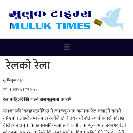
रेलको रेला
सुजीतकुमार झा,
वर्षः ०१ | अङ्कः ०५ | पौष २०७५
रेल कहिलेदेखि चल्ने असमञ्जसता कायमै
रामजानकी विवाहपञ्चमीदेखि नै जनकपुरधाम जयनगर रेल चलाउने तयारी
गरिएपनि अहिलेसम्म नेपाल रेल्वेले तिथि तय नगरेपछि स्थानीयवासी निराश
देखिएका छन् । विवाहपञ्चमीकै बेला सयो यात्री जनकपुरधाम र जयनगर रेल्वे
स्टेशनमा पुगेर रेल कहिलेदेखि चल्छ सोधेका थिए । अहिलेपनि दिनहुँ दर्जनौ