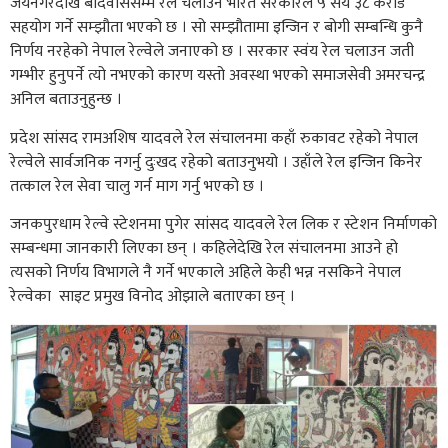
जयनगरदेखि बर्दिवाससम्म रेल चलाउन भारत सरकारले ५ सय ३८ करोड
सहयोग गर्ने सम्झौता भएको छ । सो सम्झौतामा इन्जिन र बोगी सम्बन्धि कुनै
निर्णय नरहेको नेपाल रेल्वेले जनाएको छ । सरकार स्वंय रेल चलाउन जती
गम्भीर हुनुपर्ने त्यो नभएको कारण यस्तो अवस्था भएको समाजसेवी अमरचन्द्र
अनिल बताउनुहुन्छ ।
प्रदेश सांसद रामअशिष यादवले रेल संचालनमा कहाँ रुकावट रहेको नेपाल
रेल्वेले सार्वजनिक नगर्नु दुःखद रहेको बताउनुभयो । उहाँले रेल इन्जिन किनेर
तत्काल रेल सेवा चालु गर्न माग गर्नु भएको छ ।
जनकपुरधाम रेल्वे स्टेशनमा पुगेर सांसद यादवले रेल लिक र स्टेशन निर्माणको
सम्बन्धमा जानकारी लिएका छन् । कहिलेदेखि रेल संचालनमा आउने हो
त्यसको निर्णय विभागले नै गर्ने भएकाले अहिले केही भन्न नसकिने नेपाल
रेल्वेका साइट प्रमुख विनोद ओझाले बताएका छन् ।