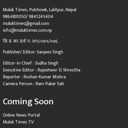
Muluk Times, Pulchowk, Lalitpur, Nepal
9864831050/ 9841245404
muluktimes@gmail.com
info@muluktimes.com.np
जि. प्र. का. दर्ता न: २१५/०७५/०७६
Publisher/ Editor: Sanjeev Singh
Editor-in-Chief : Sudha Singh
Executive Editor : Rajeshwor D. Shrestha
Reporter : Roshan Kumar Mishra
Camera Person : Ram Pukar Sah
Coming Soon
Online News Portal
Muluk Times TV