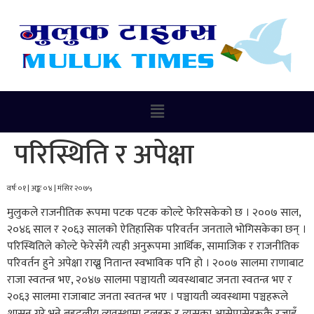
परिस्थिति र अपेक्षा
वर्षः ०१ | अङ्कः ०४ | मंसिर २०७५
मुलुकले राजनीतिक रूपमा पटक पटक कोल्टे फेरिसकेको छ । २००७ साल,
२०४६ साल र २०६३ सालको ऐतिहासिक परिवर्तन जनताले भोगिसकेका छन् ।
परिस्थितिले कोल्टे फेरेसँगै त्यही अनुरूपमा आर्थिक, सामाजिक र राजनीतिक
परिवर्तन हुने अपेक्षा राख्नु नितान्त स्वभाविक पनि हो । २००७ सालमा राणाबाट
राजा स्वतन्त्र भए, २०४७ सालमा पञ्चायती व्यवस्थाबाट जनता स्वतन्त्र भए र
२०६३ सालमा राजाबाट जनता स्वतन्त्र भए । पञ्चायती व्यवस्थामा पञ्चहरूले
शासन गरे भने बहुदलीय व्यवस्थामा दलहरू र त्यसका आसेपासेहरूकै रजाइँ