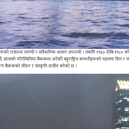
रको राजतन्त्र त्याग्यो र संवैधानिक शासन अपनायो । तथापि १९६० देखि १९८० को बीच
आजको परिस्थितिमा बैंककमा अनेकौं बहुराष्ट्रिय कम्पनीहरूको पहलमा वित्त र व्यवसाय
ारण बैंककको जीवन र संस्कृति सजीव बनेको छ ।