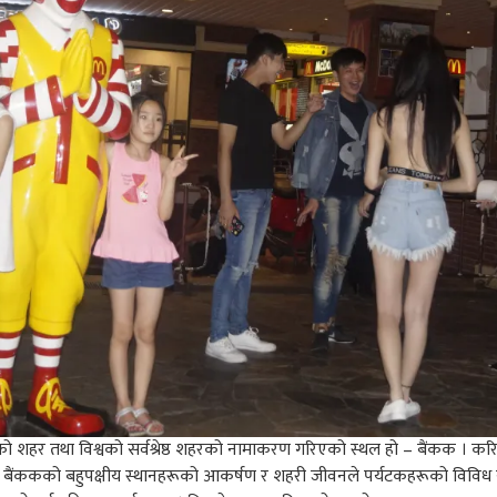
को शहर तथा विश्वको सर्वश्रेष्ठ शहरको नामाकरण गरिएको स्थल हो – बैंकक । कर
्दछ । बैंककको बहुपक्षीय स्थानहरूको आकर्षण र शहरी जीवनले पर्यटकहरूको विवि