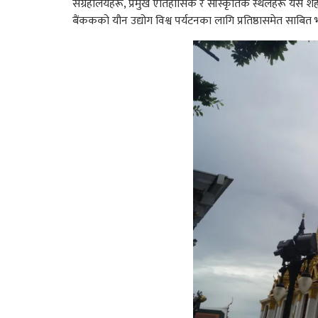
संग्रहालयहरू, प्रमुख ऐतिहासिक र साँस्कृतिक स्थलहरू यस श
बैंककको यौन उद्योग विश्व पर्यटनका लागि प्रतिष्ठासमेत साबित