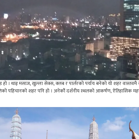
ाण्ड हो । थाइ मसाज, खुल्ला सेक्स, क्लब र पार्लरको पर्याय बनेको यो शहर वास
्कृतिको पहिचानको शहर पनि हो । अनेकौं दर्शनीय स्थलको आकर्षण, ऐतिहासिक महत