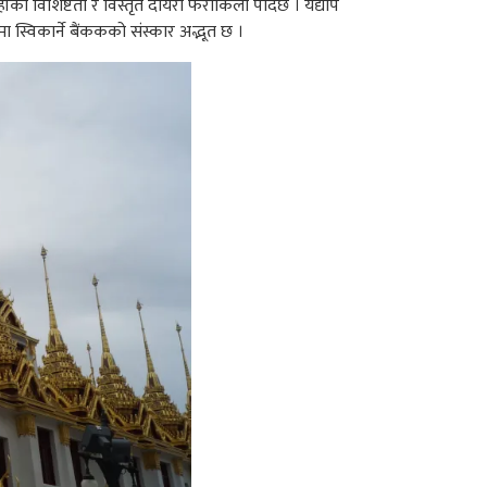
ो विशिष्टता र विस्तृत दायरा फराकिलो पार्दछ । यद्यपि
 स्विकार्ने बैंककको संस्कार अद्भूत छ ।