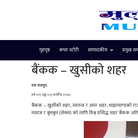
गृहपृष्ठ
कभर स्टोरी
सम्पादकीय
प्रमुख स
बैंकक – खुसीको शहर
एस राजपुत
,
वर्षः ०१ | अङ्कः ०३ | कार्तिक २०७५
बैंकक – खुशीको शहर, स्वतन्त्र र अमर शहर, थाइल्याण्डको राजधा
मसाज र बुमबुम (सेक्स) को लागि विश्व प्रसिद्ध शहर बैंकक अत