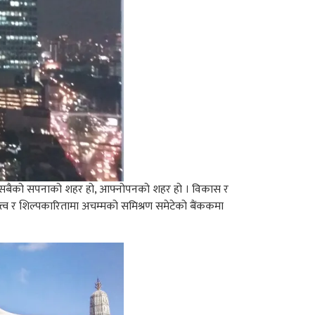
्तवमै सबैको सपनाको शहर हो, आफ्नोपनको शहर हो । विकास र
्त्व र शिल्पकारितामा अचम्मको समिश्रण समेटेको बैंककमा