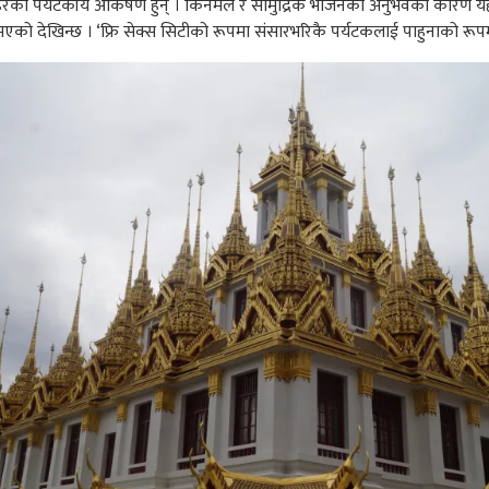
हरको पर्यटकीय आकर्षण हुन् । किनमेल र सामुद्रिक भोजनको अनुभवका कारण यहाँक
 भएको देखिन्छ । ‘फ्रि सेक्स सिटीको रूपमा संसारभरिकै पर्यटकलाई पाहुनाको रूपमा