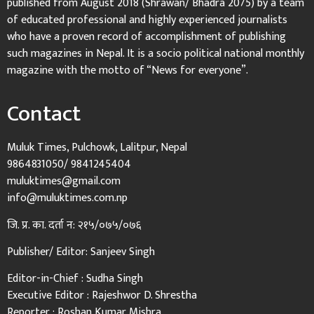
published from August 2018 (Shrawan/ Bhadra 2075) by a team
of educated professional and highly experienced journalists
who have a proven record of accomplishment of publishing
such magazines in Nepal. It is a socio political national monthly
magazine with the motto of “News for everyone”.
Contact
Muluk Times, Pulchowk, Lalitpur, Nepal
9864831050/ 9841245404
muluktimes@gmail.com
info@muluktimes.com.np
जि. प्र. का. दर्ता न: २१५/०७५/०७६
Publisher/ Editor: Sanjeev Singh
Editor-in-Chief : Sudha Singh
Executive Editor : Rajeshwor D. Shrestha
Reporter : Roshan Kumar Mishra