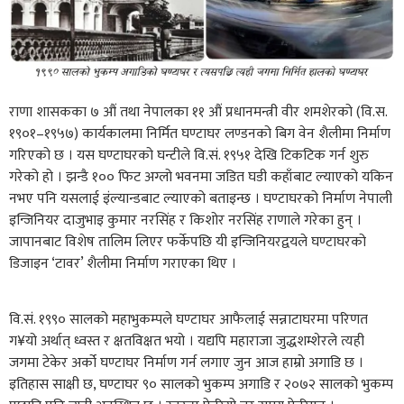
राणा शासकका ७ औं तथा नेपालका ११ औं प्रधानमन्त्री वीर शमशेरको (वि.स.
१९०१–१९५७) कार्यकालमा निर्मित घण्टाघर लण्डनको बिग वेन शैलीमा निर्माण
गरिएको छ । यस घण्टाघरको घन्टीले वि.सं. १९५१ देखि टिकटिक गर्न शुरु
गरेको हो । झन्डै १०० फिट अग्लो भवनमा जडित घडी कहाँबाट ल्याएको यकिन
नभए पनि यसलाई इंल्यान्डबाट ल्याएको बताइन्छ । घण्टाघरको निर्माण नेपाली
इन्जिनियर दाजुभाइ कुमार नरसिंह र किशोर नरसिंह राणाले गरेका हुन् ।
जापानबाट विशेष तालिम लिएर फर्केपछि यी इन्जिनियरद्वयले घण्टाघरको
डिजाइन ‘टावर’ शैलीमा निर्माण गराएका थिए ।
वि.सं. १९९० सालको महाभुकम्पले घण्टाघर आफैलाई सन्नाटाघरमा परिणत
ग¥यो अर्थात् ध्वस्त र क्षतविक्षत भयो । यद्यपि महाराजा जुद्धशम्शेरले त्यही
जगमा टेकेर अर्को घण्टाघर निर्माण गर्न लगाए जुन आज हाम्रो अगाडि छ ।
इतिहास साक्षी छ, घण्टाघर ९० सालको भुकम्प अगाडि र २०७२ सालको भुकम्प