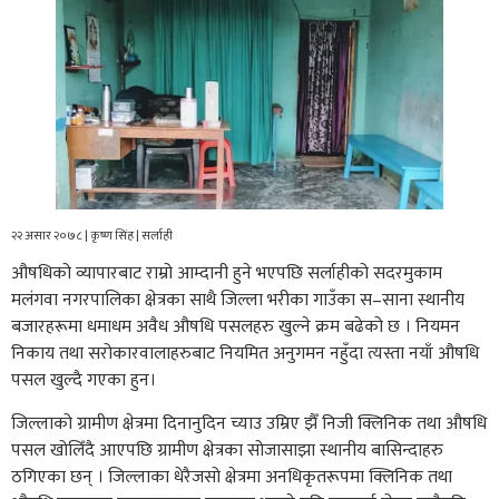
२२ असार २०७८ | कृष्ण सिंह | सर्लाही
औषधिको व्यापारबाट राम्रो आम्दानी हुने भएपछि सर्लाहीको सदरमुकाम
मलंगवा नगरपालिका क्षेत्रका साथै जिल्ला भरीका गाउँका स–साना स्थानीय
बजारहरूमा धमाधम अवैध औषधि पसलहरु खुल्ने क्रम बढेको छ । नियमन
निकाय तथा सरोकारवालाहरुबाट नियमित अनुगमन नहुँदा त्यस्ता नयाँ औषधि
पसल खुल्दै गएका हुन।
जिल्लाको ग्रामीण क्षेत्रमा दिनानुदिन च्याउ उम्रिए झैँ निजी क्लिनिक तथा औषधि
पसल खोलिँदै आएपछि ग्रामीण क्षेत्रका सोजासाझा स्थानीय बासिन्दाहरु
ठगिएका छन् । जिल्लाका धेरैजसो क्षेत्रमा अनधिकृतरूपमा क्लिनिक तथा