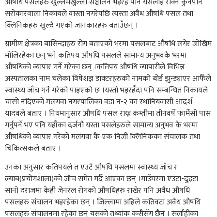
औषधि पसलहरु खुल्लमखुल्ला सञ्चालन भइरहे पनि यसलाई रोक्न कुनैपनि
सरोकारवाला निकायले वास्ता नगरेपछि त्यस्ता अवैध औषधि पसल तथा
क्लिनिकहरु खुल्दै गएको जानकारहरु बताउँछन् ।
ग्रामीण क्षेत्रका बासिन्दाहरु रोग बताएको भरमा पसलबाट औषधि लगेर जोखिम
मोलिरहेका छन् भने कतिपय औषधि पसलले सामान्य अनुभवकै भरमा
औषधिको व्यापार गर्ने गरेका छन् ।कतिपय औषधि व्यापारीले विभिन्न
अस्पतालका नाम चलेका विषेशज्ञ डाक्टरहरुको नामको बोर्ड झुन्ड्याएर आफैँले
स्वास्थ्य जाँच गर्ने गरेको पाइएको छ ।यस्तो भइरहँदा पनि सम्बन्धित निकायले
चासो नदिएको मलंगवा नगरपालिका वडा न-२ का स्थानियवासी आदर्श
यादवले बताए । नियमानुसार औषधि पसल राख्न कम्तीमा तीनवर्षे फार्मेसी पास
गर्नुपर्ने भए पनि यहाँका दर्जनौ यस्ता पसलेहरुले सामान्य अनुभव कै भरमा
औषधिको व्यापार गरेको मलंगवा कै एक निजी क्लिनिकका संचालक तथा
चिकित्सकले बताए ।
उनका अनुसार कतिपयले त एउटै औषधि पसलमा स्वास्थ्य जाँच र
ल्याब(प्रयोगशाला)को जाँच समेत गर्दै आएका छन् ।गाउँघरमा एउटा-दुइटा
सानो दराजमा केही जेनरल रोगको औषधिहरु राखेर पनि अवैध औषधि
पसलहरु संचालन भइरहेका छन् । जिल्लामा अहिले कतिवटा अवैध औषधि
पसलहरु संचालनमा रहेका छन् यसको तथ्यांक कसैसँग छैन । सर्लाहीका