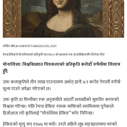
तस्बिर स्रोत,© CHRISTIE’S IMAGES LTD, 2021
रेमन्ड हेकिङले मोनालिसाको प्रतिकृति सन् १९५० को दशकमा एक कलाविक्रेतासँग किनेका थिए
मोनालिसा: विश्वविख्यात चित्रकलाको प्रतिकृति करोडौँ रुपैयाँमा लिलाम
हुँदै
उक्त कलाकृतिले तीन लाख पाउन्डसम्म अर्थात् झन्डै ४.९ करोड नेपाली रुपैयाँ
मूल्य पाउने अपेक्षा गरिएको छ।
उक्त कृति दा भिन्चीका एक अनुयायीले अठारौँ शताब्दीको सुरुतिर बनाएको
विश्वास गरिन्छ। पछि रेमन्ड हेकिङ नामक व्यक्तिको स्वामित्वमा पुगेकाले
हिजोआज त्यो कृतिलाई “मोनालिसा हेकिङ” भनेर चिनिन्छ।
हेकिङको मृत्यु सन् १९७७ मा भयो। उनले अहिले लूभ्र सङ्ग्रहालयमा भएको