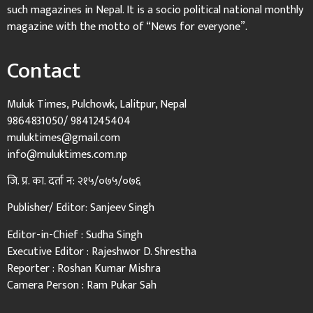
such magazines in Nepal. It is a socio political national monthly
magazine with the motto of “News for everyone”.
Contact
Muluk Times, Pulchowk, Lalitpur, Nepal
9864831050/ 9841245404
muluktimes@gmail.com
info@muluktimes.com.np
जि. प्र. का. दर्ता न: २१५/०७५/०७६
Publisher/ Editor: Sanjeev Singh
Editor-in-Chief : Sudha Singh
Executive Editor : Rajeshwor D. Shrestha
Reporter : Roshan Kumar Mishra
Camera Person : Ram Pukar Sah