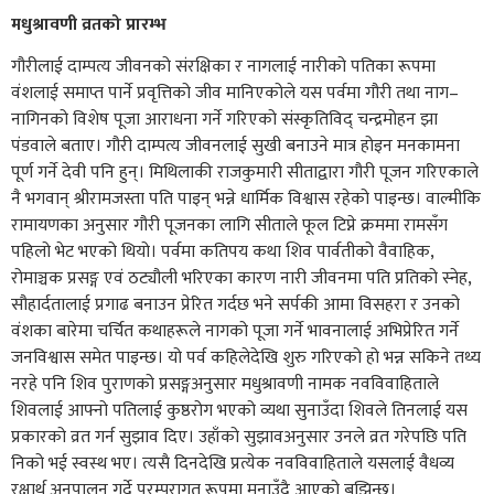
मधुश्रावणी व्रतको प्रारम्भ
गौरीलाई दाम्पत्य जीवनको संरक्षिका र नागलाई नारीको पतिका रूपमा
वंशलाई समाप्त पार्ने प्रवृत्तिको जीव मानिएकोले यस पर्वमा गौरी तथा नाग–
नागिनको विशेष पूजा आराधना गर्ने गरिएको संस्कृतिविद् चन्द्रमोहन झा
पंडवाले बताए। गौरी दाम्पत्य जीवनलाई सुखी बनाउने मात्र होइन मनकामना
पूर्ण गर्ने देवी पनि हुन्। मिथिलाकी राजकुमारी सीताद्वारा गौरी पूजन गरिएकाले
नै भगवान् श्रीरामजस्ता पति पाइन् भन्ने धार्मिक विश्वास रहेको पाइन्छ। वाल्मीकि
रामायणका अनुसार गौरी पूजनका लागि सीताले फूल टिप्ने क्रममा रामसँग
पहिलो भेट भएको थियो। पर्वमा कतिपय कथा शिव पार्वतीको वैवाहिक,
रोमाञ्चक प्रसङ्ग एवं ठट्यौली भरिएका कारण नारी जीवनमा पति प्रतिको स्नेह,
सौहार्दतालाई प्रगाढ बनाउन प्रेरित गर्दछ भने सर्पकी आमा विसहरा र उनको
वंशका बारेमा चर्चित कथाहरूले नागको पूजा गर्ने भावनालाई अभिप्रेरित गर्ने
जनविश्वास समेत पाइन्छ। यो पर्व कहिलेदेखि शुरु गरिएको हो भन्न सकिने तथ्य
नरहे पनि शिव पुराणको प्रसङ्गअनुसार मधुश्रावणी नामक नवविवाहिताले
शिवलाई आफ्नो पतिलाई कुष्ठरोग भएको व्यथा सुनाउँदा शिवले तिनलाई यस
प्रकारको व्रत गर्न सुझाव दिए। उहाँको सुझावअनुसार उनले व्रत गरेपछि पति
निको भई स्वस्थ भए। त्यसै दिनदेखि प्रत्येक नवविवाहिताले यसलाई वैधव्य
रक्षार्थ अनुपालन गर्दे परम्परागत रूपमा मनाउँदै आएको बुझिन्छ।