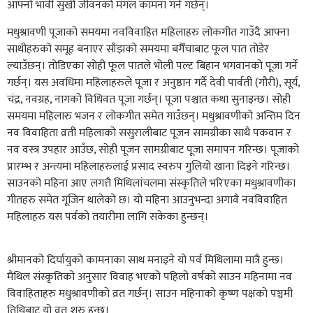
आफ्नो भावी सुखी जीवनको मंगल कामना गर्ने गर्छन्।
मधुश्रावणी पूजाको समयमा नवविवाहित महिलाहरु लोकगीत गाउँदै आफ्ना
साथीहरुको समूह बनाएर साँझको समयमा बगैँचाबाट फूल पात तोडेर
ल्याउँछन्। तोडिएका सोही फूल पातले भोली पल्ट बिहान भगवानको पूजा गर्ने
गर्छन्। यस अवधिमा महिलाहरुले पूजा र अनुष्ठान गर्दै देवी पार्वती (गौरी), सूर्य,
चंद्र, नवग्रह, नागको विधिवत पूजा गर्छन्। पूजा पश्चात कथा सुनाइन्छ। सोही
समयमा महिलारु भजन र लोकगीत समेत गाउँछन्। मधुश्रावणीको अन्तिम दिन
नव विवाहिता व्रती महिलाको ससुरालीबाट पूजन सामग्रीका साथै पकवान र
नव वस्त्र उपहार आउँछ, सोही पूजन सामग्रीबाट पूजा समापन गरिन्छ। पूजाको
प्रारम्भ र अन्त्यमा महिलाहरुलाई प्रसाद स्वरुप गुलियो खाना दिइने गरिन्छ।
साउनको महिना आए लगत्तै मिथिलांचलमा संस्कृतिले भरिएका मधुश्रावणीका
गीतहरु समेत गूजिन थालेको छ। यो महिना आउनुभन्दा अगावै नवविवाहित
महिलाहरु यस पर्वको तयारीमा लागि सकेका हुन्छन्।
श्रीमानको दिर्घायुको कामनाका साथ मनाइने यो पर्व मिथिलामा मात्रै हुन्छ।
मैथिल संस्कृतिको अनुसार विवाह भएको पहिलो वर्षको साउन महिनामा नव
विवाहिताहरु मधुश्रावणीको व्रत गर्छन्। साउन महिनाको कृष्ण पक्षको पञ्चमी
तिथिबाट यो व्रत शुरु हुन्छ।