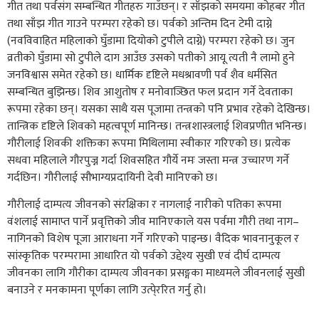
गीत तथा पर्वसंग सम्बन्धित गीतहरु गाउँछन्। र साँझको समयमा कोहबर गीत
तथा साँझ गीत गाउने परम्परा रहेको छ। पर्वको अन्तिम दिन टेमी दाग्ने
(नवविवाहित महिलाको घुँडामा दियोको टुपीले दाग्ने) परम्परा रहेको छ। जुन
व्रतीको घुँडामा सो टुपीले दाग आउँछ उसको पतीको आयू त्यती नै लामो हुने
जनविश्वास समेत रहेको छ। धार्मिक दृष्टिले मधश्रावणी पर्व शैव धर्मसित
सम्बन्धित बुझिन्छ। शिव आशुतोष र मनोवाञ्छित फल प्रदान गर्ने देवताका
रूपमा रहेका छन्। यसका साथै यस पूजामा तन्त्रको पनि प्रभाव रहेको देखिन्छ।
तान्त्रिक दृष्टिले शिवको महत्वपूर्ण मानिन्छ। तन्त्रशास्त्रलाई शिवप्रणीत भनिन्छ।
गौरीलाई शिवकी शक्तिका रूपमा मिथिलामा स्वीकार गरिएको छ। प्रत्येक
सधवा महिलाले गौरपुज्न गर्दा शिवसहित गौर्ये नमः जस्ता मन्त्र उच्चारण गर्ने
गर्दछिन। गौरीलाई सौभाग्यप्रदायिनी देवी मानिएको छ।
गौरीलाई दाम्पत्य जीवनको संरक्षिका र नागलाई नारीको पतिका रूपमा
वंशलाई सामाप्त पार्ने प्रवृत्तिको जीव मानिएकाले यस पर्वमा गौरी तथा नाग–
नागिनको विशेष पूजा आराधना गर्ने गरिएको पाइन्छ। वैदिक भावनानुकूल र
सांस्कृतिक परम्परामा आधारित यो पर्वको उद्देश्य सुखी एवं दीर्घ दाम्पत्य
जीवनका लागि गौरीका दाम्पत्य जीवनका प्रसङ्गका माध्यमले जीवनलाई सुखी
बनाउने र मनकामना पूर्णका लागि उत्पे्ररित गर्नु हो।