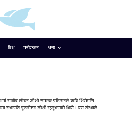
विश्व
मनोरन्जन
अन्य
मा‌ र‌ाजीव लो‌‌चन जो‌‌शी स्मार‌क प्रतिष्ठानले‌‌ कवि शिर‌ो‌‌मणि
ममा सभापति पुरुषो‌‌त्तम जो‌‌शी र‌हनुभएको‌‌ थियो‌‌ । यस संस्थाले‌‌