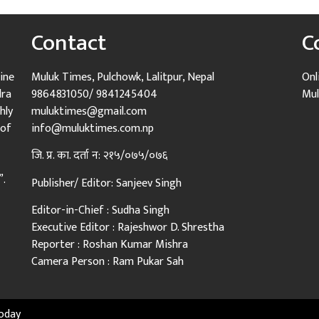
Contact
C
ine
Muluk Times, Pulchowk, Lalitpur, Nepal
Onl
dra
9864831050/ 9841245404
Mul
hly
muluktimes@gmail.com
 of
info@muluktimes.com.np
जि. प्र. का. दर्ता न: २१५/०७५/०७६
”.
Publisher/ Editor: Sanjeev Singh
Editor-in-Chief : Sudha Singh
Executive Editor : Rajeshwor D. Shrestha
Reporter : Roshan Kumar Mishra
Camera Person : Ram Pukar Sah
oday