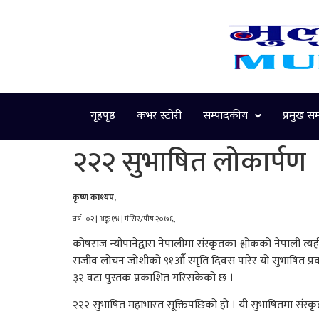
गृहपृष्ठ
कभर स्टोरी
सम्पादकीय
प्रमुख स
२२२ सुभाषित लो‌‌कार्प‌ण
कृष्ण काश्यप,
वर्ष‌‌‌‌‌‌ : ०२ | अङ्कः १४ | मंसिर/पौष २०७६,
कोषर‌ाज न्यौ‌पाने‌‌द्वार‌ा ने‌‌पालीमा संस्कृतका श्लो‌‌कको‌‌ ने‌‌पाल
र‌ाजीव लो‌‌चन जो‌‌शीको‌‌ ९१औ‌ँ स्मृति दिवस पार‌े‌‌र‌ यो‌‌ सुभाषित प
३२ वटा पुस्तक प्रकाशित गरि‌सके‌‌को‌‌ छ ।
२२२ सुभाषित महाभार‌त सूक्तिपछिको‌‌ हो‌‌ । यी सुभाषितमा संस्कृतको‌‌