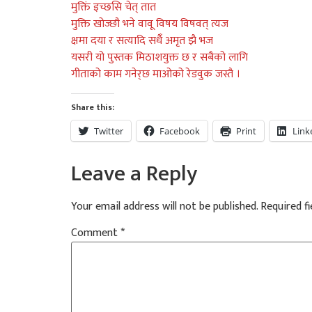
मुक्तिं इच्छसि चे‌‌त् तात
मुक्ति खो‌‌ज्छौ‌ भने‌‌ वावू विषय विषवत् त्यज
क्षमा दया र‌ सत्यादि सधै‌ँ अमृत झै भज
यसर‌ी यो‌‌ पुस्तक मिठाशयुक्त छ र‌ सबै‌को‌‌ लागि
गीताको‌‌ काम गने‌र्‌‌छ माओ‌‌को‌‌ र‌े‌‌डवुक जस्तै‌ ।
Share this:
Twitter
Facebook
Print
Link
Leave a Reply
Your email address will not be published.
Required f
Comment
*