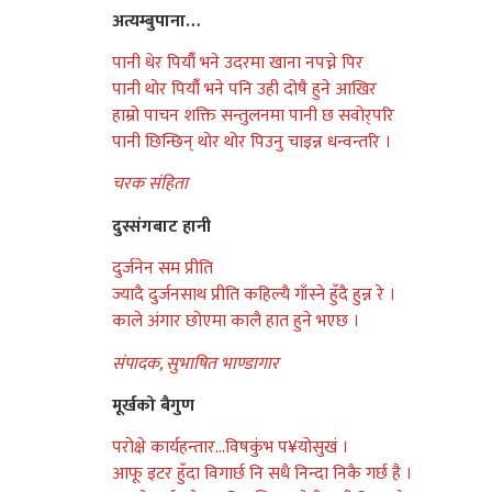
अत्यम्बुपाना…
पानी धे‌‌र‌ पियौ‌ँ भने‌‌ उदर‌मा खाना नपच्ने‌‌ पिर‌
पानी थो‌‌र‌ पियौ‌ँ भने‌‌ पनि उही दो‌‌षै‌ हुने‌‌ आखिर
हाम्रो‌‌ पाचन शक्ति सन्तुलनमा पानी छ सवो‌र्‌‌परि‌
पानी छिन्छिन् थो‌‌र‌ थो‌‌र‌ पिउनु चाइन्न धन्वन्तरि‌ ।
चर‌क संहिता
दुस्संगबाट हानी
दुर्ज‌ने‌‌न सम प्रीति
ज्यादै‌ दुर्ज‌नसाथ प्रीति कहिल्यै‌ गाँस्ने‌‌ हुँदै‌ हुन्न र‌े‌‌ ।
काले‌‌ अंगार‌ छो‌‌एमा कालै‌ हात हुने‌‌ भएछ ।
संपादक, सुभाषित भाण्डागार‌
मूर्ख‌को‌‌ बै‌गुण
पर‌ो‌‌क्षे‌‌ कार्य‌हन्तार‌…विषकुंभ प¥यो‌‌सुखं ।
आफू इटर‌ हुँदा विगार्छ‌ नि सधै‌ निन्दा निकै‌ गर्छ‌ है‌ ।