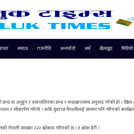
माचार
समाज
राजनीति
अन्तर्वार्ता
अर्थ
खेलखुद
भिडियो
ी त्यही छन्द वा अनुष्टुप र‌ वसन्तलिनका छन्द र मन्दाक्रान्तामा अनुवाद गरेको हो । खिल शर्
्रकाशन र‌ लो‌‌कार्प‌ण गरि‌यो‌‌ । कवि युवर‌ाज मै‌नालीलाई‌ सम्मान पनि गरि‌एको‌‌ कार्य‌क्र
 ने‌‌पाली व्याख्या २२२ श्लो‌‌कमा गरि‌एको‌‌ छ । १ श्लो‌‌क हेरौं ।