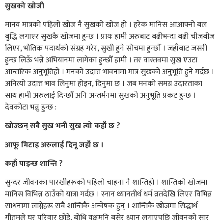
सुखको खोजी
मानव मात्रको पहिलो खोज नै सुखको खोज हो । हरेक मानिस आआफ्नो बल
बुद्धि लगाएर सुखकै खोजमा हुन्छ । प्रायः हामी अरुबाट बढीभन्दा बढी चीजबीज
लिएर, भौतिक पदार्थको संग्रह गरेर, सुखी हुने सोचमा हुन्छौँ । जहाँबाट जसरी
हुन्छ लिऊँ भन्ने अभियानमा लागेका हुन्छौँ हामी । तर वास्तवमा सुख एउटा
आन्तरिक अनुभूतिहो । मनको उदात्त भावनामा मात्र सुखको अनुभूति हुने गर्दछ ।
अनित्यो उदात्त भाव लिनुमा होइन, दिनुमा छ । जब मनको समग्र उदारताका
साथ हामी अरुलाई दिन्छौँ अनि अन्तर्मनमा सुखको अनुभूति प्रकट हुन्छ ।
देवकोटा भन्नु हुन्छ :
खोज्छन् सबै सुख भनी सुख त्यो कहाँ छ ?
आफू मिटाइ अरुलाई दिनू जहाँ छ ।
कहाँ पाइन्छ शान्ति ?
सुन्दर जीवनका पारखीहरूको पहिलो चाहना नै शान्तिहो । शान्तिको खोजमा
मानिस विभिन्न ठाउँको यात्रा गर्दछ । स्नान ध्यानतीर्थ धर्म व्रतदेखि लिएर विभिन्न
साधनामा लाग्नेहरू सबै शान्तिकै अन्वेषक हुन् । शान्तिकै खोजमा सिद्धार्थ
गौतमले घर परिवार छोडे, बोधि वृक्षमुनि बसेर ध्यान लगाएपछि जीवनको सार