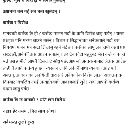
फुल्दो गुलाब बिच ज्ञान अनेक फुल्छन्
उद्यानमा बस गई सब तत्त्व खुल्छन् ।
कर्तव्य र विरोध
मानवको कर्तव्य के हो ? कर्तव्य पालन गर्दा के कति विरोध आइ पर्छन् ? यस्ता
प्रश्नहरू पनि मनमा आउने गर्छन् । विचार र सिद्धान्तका अनेकताले गर्दा यस
विषयमा मानव मन सदा जिज्ञासु रहने गर्दछ । कसैका सामू जब हामी यस्ता प्रश्न
राख्दछौँ, अनेकौँ उत्तर आउन सक्छन् । तर देवकोटा भन्नुहुन्छः मेरो कर्तव्य के हो
भन्ने प्रश्न हामीले आफ्नै दिललाई सोध्नु पर्छ, आफनो अन्तरात्माबाट जेउत्तर आउँछ
त्यही नै हाम्रो कर्तव्य हुन्छ । त्यसका लागि अनेकौँ बाधा व्यवधान आइ पर्न
सक्छन्, आकाशका अनगिन्ती तारासरि अनेकानेक विरोध आउन सक्तछन् तर
तिनबाट विचलित नभई अन्तर्हृदयको आवाजलाई सुनेर सदा आफ्नो कर्तव्य
पथमा लाग्नु पर्दछ :
कर्तव्य के छ जनको ? यति छन् विरोध
नक्षत्र हेर नभमा, दिलसाथ सोध ।
सबैभन्दा ठूलो कुरा