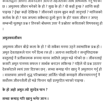
कविताद्वारा आफ्नो जीवनदर्शन अत्यन्त सहजताका साथ अभिव्यक्त गर्नु भएको
छ । अमृतमय जीवन भनेको के हो ? सुख के हो ? यो कहाँ हुन्छ ? शान्ति कहाँ
पाइन्छ ? ईश्वर कहाँ देखिन्छ ? जीवनको रहस्य बुझ्न कहाँ जानुपर्छ ? मानिसको
कर्तव्य के हो ? यस जगत्मा सबैभन्दा ठूलो कुरा के हो? यस्ता जीवन र जगत्
सम्बन्धी मूलभूत प्रश्न र तिनको बोधमय उत्तर नै प्रश्नोत्तर कविताको विषयवस्तु हो
।
अमृतमयजीवन
अमृतमय जीवन बाँच्ने कला के हो ? यो सबैका मनमा उठ्ने स्वाभाविक प्रश्न हो ।
अमृत देवताहरूले पान गर्ने दिव्य रस हो । अत्यन्त स्वादिलो र सन्तृप्तिदायक
वस्तुलाई नै प्रतीकात्मक रूपमा मानव जातिले अमृत भन्ने गरेको छ । जीवनलाई
कसरी अमृत पानमय सफल र सार्थक बनाउन सकिन्छ ? पहिले यो प्रश्न उठाएर
देवकोटाले स्वयं उत्तर दिएका छन् : सच्चा कमाइ गरेर खानु नै अमृतपान गर्नु हो
। वास्तवमा आफ्नो शुद्ध परिश्रमबाट आर्जित चोखो कमाइले जीवनयापनगर्नु नै
सर्वोत्तम जीवनशैली हो भन्ने चिन्तन यहाँ प्रस्फुटित भएको पाइन्छ :
के हो अहो अमृत त्यो सुरदेव पान ?
सच्चा कमाइ गरि खानु भनेर जान ।